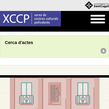
Inici
Agenda
Cerca d'actes