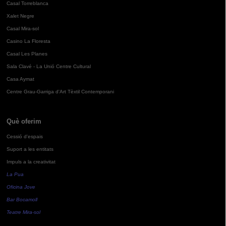
Casal Torreblanca
Xalet Negre
Casal Mira-sol
Casino La Floresta
Casal Les Planes
Sala Clavé - La Unió Centre Cultural
Casa Aymat
Centre Grau-Garriga d'Art Tèxtil Contemporani
Què oferim
Cessió d'espais
Suport a les entitats
Impuls a la creativitat
La Pua
Oficina Jove
Bar Bocamoll
Teatre Mira-sol