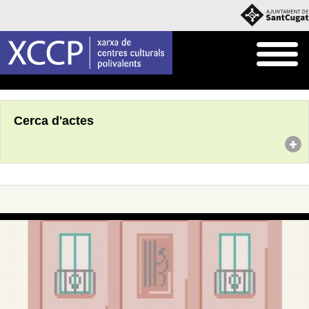
Inici
Agenda
Cerca d'actes