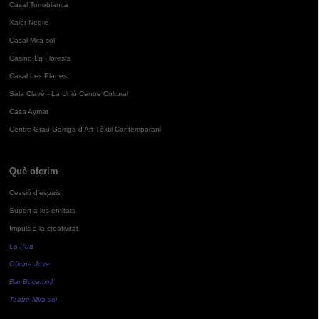
Casal Torreblanca
Xalet Negre
Casal Mira-sol
Casino La Floresta
Casal Les Planes
Sala Clavé - La Unió Centre Cultural
Casa Aymat
Centre Grau-Garriga d'Art Tèxtil Contemporani
Què oferim
Cessió d'espais
Suport a les entitats
Impuls a la creativitat
La Pua
Oficina Jove
Bar Bocamoll
Teatre Mira-sol