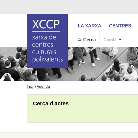
LA XARXA
CENTRES
Cerca
Català
Inici
Agenda
Cerca d'actes