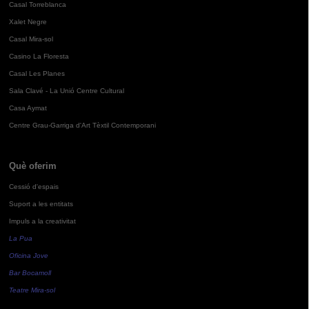
Casal Torreblanca
Xalet Negre
Casal Mira-sol
Casino La Floresta
Casal Les Planes
Sala Clavé - La Unió Centre Cultural
Casa Aymat
Centre Grau-Garriga d'Art Tèxtil Contemporani
Què oferim
Cessió d'espais
Suport a les entitats
Impuls a la creativitat
La Pua
Oficina Jove
Bar Bocamoll
Teatre Mira-sol