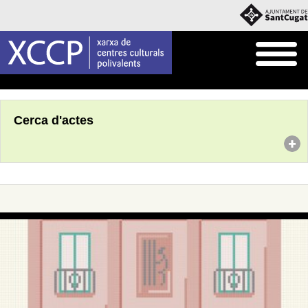
Inici
Agenda
Cerca d'actes