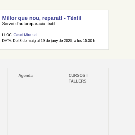
Millor que nou, reparat! - Tèxtil
Servei d'autoreparació tèxtil
LLOC:
Casal Mira-sol
DATA: Del 8 de maig al 19 de juny de 2025, a les 15.30 h
Agenda
CURSOS I
TALLERS