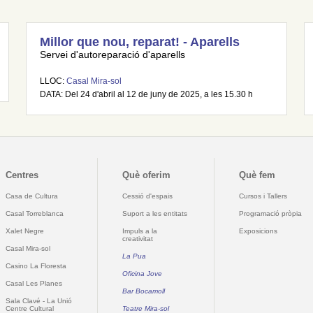
Millor que nou, reparat! - Aparells
Servei d'autoreparació d'aparells
LLOC:
Casal Mira-sol
DATA: Del 24 d'abril al 12 de juny de 2025, a les 15.30 h
Centres
Què oferim
Què fem
Casa de Cultura
Cessió d'espais
Cursos i Tallers
Casal Torreblanca
Suport a les entitats
Programació pròpia
Xalet Negre
Impuls a la
Exposicions
creativitat
Casal Mira-sol
La Pua
Casino La Floresta
Oficina Jove
Casal Les Planes
Bar Bocamoll
Sala Clavé - La Unió
Centre Cultural
Teatre Mira-sol