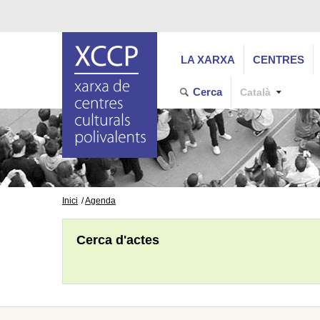
LA XARXA
CENTRES
Cerca
Català
Inici
Agenda
Cerca d'actes