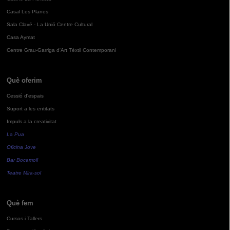
Casal Les Planes
Sala Clavé - La Unió Centre Cultural
Casa Aymat
Centre Grau-Garriga d'Art Tèxtil Contemporani
Què oferim
Cessió d'espais
Suport a les entitats
Impuls a la creativitat
La Pua
Oficina Jove
Bar Bocamoll
Teatre Mira-sol
Què fem
Cursos i Tallers