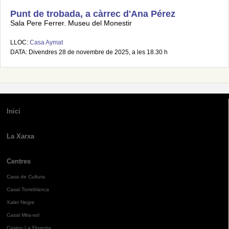
Punt de trobada, a càrrec d'Ana Pérez
Sala Pere Ferrer. Museu del Monestir
LLOC:
Casa Aymat
DATA: Divendres 28 de novembre de 2025, a les 18.30 h
Inici
La Xarxa
Centres
Casa de Cultura
Casal Torreblanca
Xalet Negre
Casal Mira-sol
Casino La Floresta