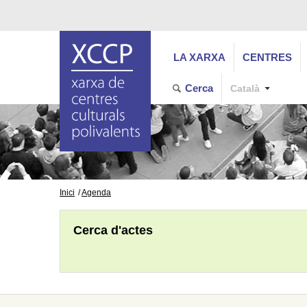
LA XARXA
CENTRES
Cerca
Català
Inici
Agenda
Cerca d'actes