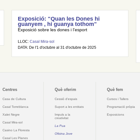
Exposició: "Quan les Dones hi
guanyem , hi guanya tothom"
Exposició sobre les dones i l’esport
LLOC:
Casal Mira-sol
DATA: De l'1 d'octubre al 31 d'octubre de 2025
Centres
Què oferim
Què fem
Casa de Cultura
Cessió d'espais
Cursos i Tallers
Casal Torreblanca
Suport a les entitats
Programació pròpia
Xalet Negre
Impuls a la
Exposicions
creativitat
Casal Mira-sol
La Pua
Casino La Floresta
Oficina Jove
Casal Les Planes