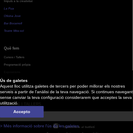
Impuls a la creativitat
La Pua
Oficina Jove
Bar Bocamoll
Teatre Mira-sol
Què fem
Cursos i Tallers
Programació pròpia
Exposicions
Ús de galetes
Aquest lloc utilitza galetes de tercers per poder millorar els nostres
Agenda
serveis a partir de l'anàlisi de la teva navegació. Si continues navegant
sense canviar la teva configuració considerarem que acceptes la seva
utilització.
CURSOS I TALLERS
Accepto
> Més informació sobre l'ús de les galetes
Subscriu-te al butlletí