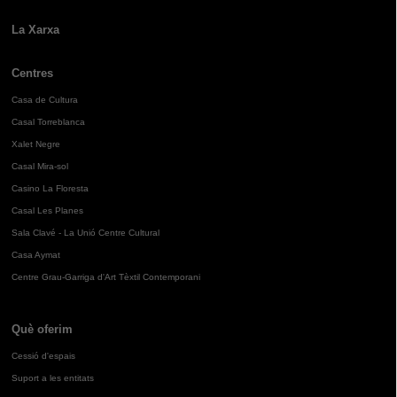
La Xarxa
Centres
Casa de Cultura
Casal Torreblanca
Xalet Negre
Casal Mira-sol
Casino La Floresta
Casal Les Planes
Sala Clavé - La Unió Centre Cultural
Casa Aymat
Centre Grau-Garriga d'Art Tèxtil Contemporani
Què oferim
Cessió d'espais
Suport a les entitats