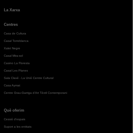
La Xarxa
Centres
Casa de Cultura
Casal Torreblanca
Xalet Negre
Casal Mira-sol
Casino La Floresta
Casal Les Planes
Sala Clavé - La Unió Centre Cultural
Casa Aymat
Centre Grau-Garriga d'Art Tèxtil Contemporani
Què oferim
Cessió d'espais
Suport a les entitats