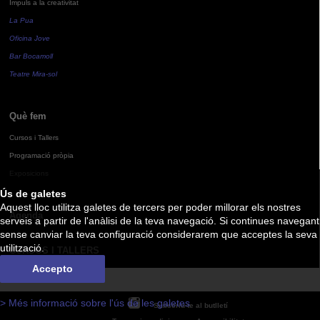
Impuls a la creativitat
La Pua
Oficina Jove
Bar Bocamoll
Teatre Mira-sol
Què fem
Cursos i Tallers
Programació pròpia
Exposicions
Ús de galetes
Aquest lloc utilitza galetes de tercers per poder millorar els nostres
Agenda
serveis a partir de l'anàlisi de la teva navegació. Si continues navegant
sense canviar la teva configuració considerarem que acceptes la seva
utilització.
CURSOS I TALLERS
Accepto
> Més informació sobre l'ús de les galetes
Subscriu-te al butlletí