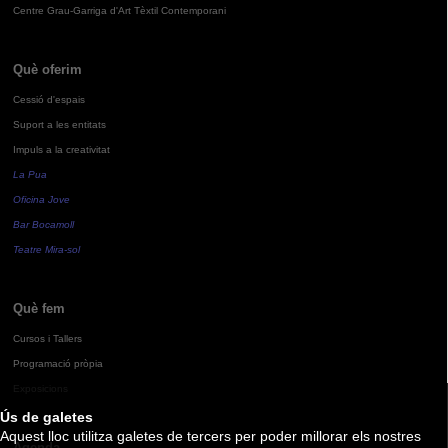
Centre Grau-Garriga d'Art Tèxtil Contemporani
Què oferim
Cessió d'espais
Suport a les entitats
Impuls a la creativitat
La Pua
Oficina Jove
Bar Bocamoll
Teatre Mira-sol
Què fem
Cursos i Tallers
Programació pròpia
Exposicions
Ús de galetes
Aquest lloc utilitza galetes de tercers per poder millorar els nostres
Agenda