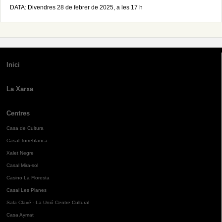
DATA: Divendres 28 de febrer de 2025, a les 17 h
Inici
La Xarxa
Centres
Casa de Cultura
Casal Torreblanca
Xalet Negre
Casal Mira-sol
Casino La Floresta
Casal Les Planes
Sala Clavé - La Unió Centre Cultural
Casa Aymat