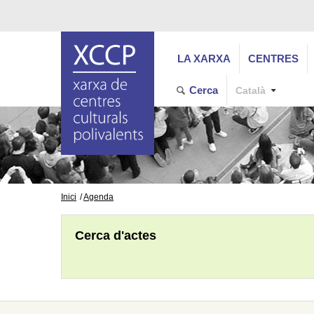
LA XARXA
CENTRES
Cerca
Català
Inici
Agenda
Cerca d'actes