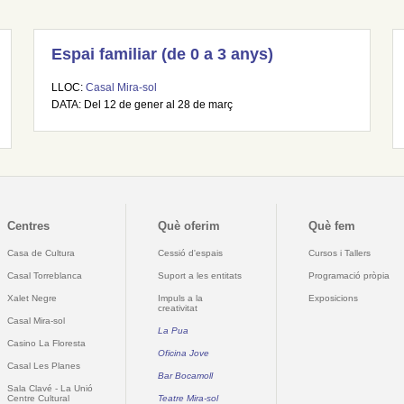
Espai familiar (de 0 a 3 anys)
LLOC:
Casal Mira-sol
DATA: Del 12 de gener al 28 de març
Centres
Què oferim
Què fem
Casa de Cultura
Cessió d'espais
Cursos i Tallers
Casal Torreblanca
Suport a les entitats
Programació pròpia
Xalet Negre
Impuls a la
Exposicions
creativitat
Casal Mira-sol
La Pua
Casino La Floresta
Oficina Jove
Casal Les Planes
Bar Bocamoll
Sala Clavé - La Unió
Centre Cultural
Teatre Mira-sol