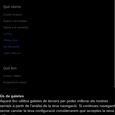
Què oferim
Cessió d'espais
Suport a les entitats
Impuls a la creativitat
La Pua
Oficina Jove
Bar Bocamoll
Teatre Mira-sol
Què fem
Cursos i Tallers
Programació pròpia
Exposicions
Ús de galetes
Aquest lloc utilitza galetes de tercers per poder millorar els nostres
Agenda
serveis a partir de l'anàlisi de la teva navegació. Si continues navegant
sense canviar la teva configuració considerarem que acceptes la seva