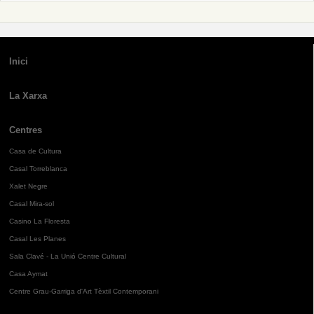
Inici
La Xarxa
Centres
Casa de Cultura
Casal Torreblanca
Xalet Negre
Casal Mira-sol
Casino La Floresta
Casal Les Planes
Sala Clavé - La Unió Centre Cultural
Casa Aymat
Centre Grau-Garriga d'Art Tèxtil Contemporani