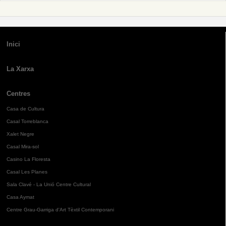
Inici
La Xarxa
Centres
Casa de Cultura
Casal Torreblanca
Xalet Negre
Casal Mira-sol
Casino La Floresta
Casal Les Planes
Sala Clavé - La Unió Centre Cultural
Casa Aymat
Centre Grau-Garriga d'Art Tèxtil Contemporani