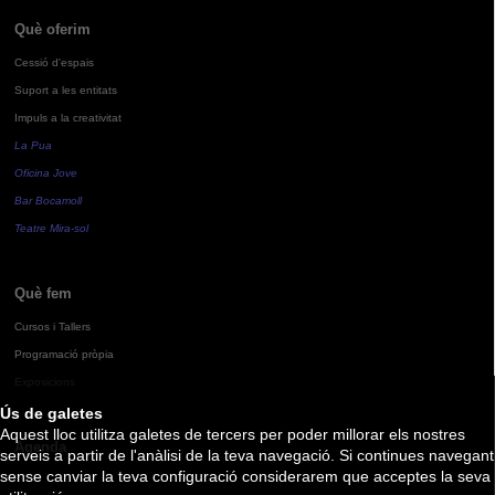
Què oferim
Cessió d'espais
Suport a les entitats
Impuls a la creativitat
La Pua
Oficina Jove
Bar Bocamoll
Teatre Mira-sol
Què fem
Cursos i Tallers
Programació pròpia
Exposicions
Ús de galetes
Aquest lloc utilitza galetes de tercers per poder millorar els nostres
Agenda
serveis a partir de l'anàlisi de la teva navegació. Si continues navegant
sense canviar la teva configuració considerarem que acceptes la seva