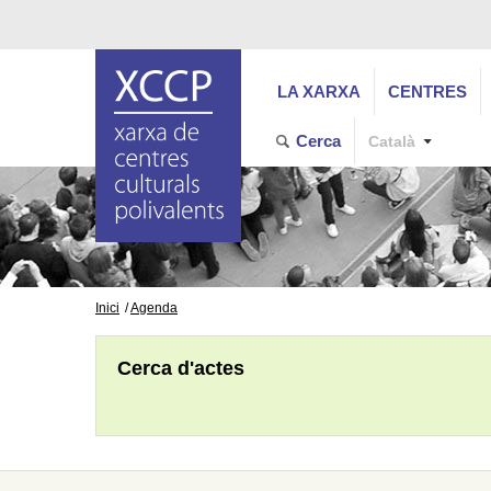
LA XARXA
CENTRES
Cerca
Català
Inici
Agenda
Cerca d'actes