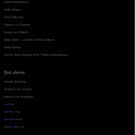
Casal Torreblanca
Xalet Negre
Casal Mira-sol
Casino La Floresta
Casal Les Planes
Sala Clavé - La Unió Centre Cultural
Casa Aymat
Centre Grau-Garriga d'Art Tèxtil Contemporani
Què oferim
Cessió d'espais
Suport a les entitats
Impuls a la creativitat
La Pua
Oficina Jove
Bar Bocamoll
Teatre Mira-sol