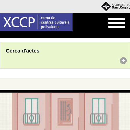
Inici
Agenda
Cerca d'actes