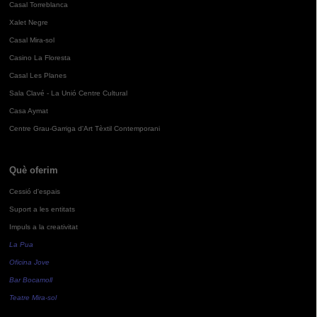
Casal Torreblanca
Xalet Negre
Casal Mira-sol
Casino La Floresta
Casal Les Planes
Sala Clavé - La Unió Centre Cultural
Casa Aymat
Centre Grau-Garriga d'Art Tèxtil Contemporani
Què oferim
Cessió d'espais
Suport a les entitats
Impuls a la creativitat
La Pua
Oficina Jove
Bar Bocamoll
Teatre Mira-sol