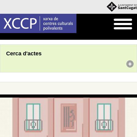
Inici
Agenda
Cerca d'actes