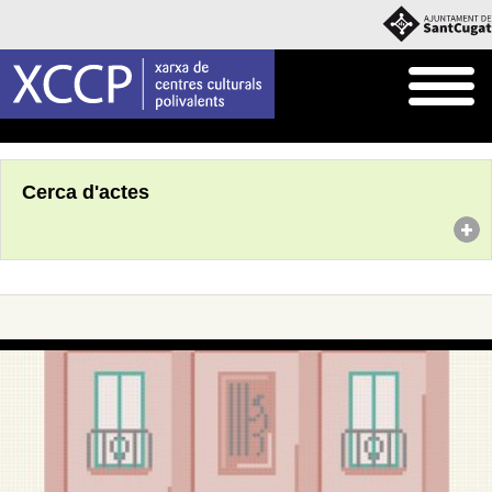
Inici
Agenda
Cerca d'actes