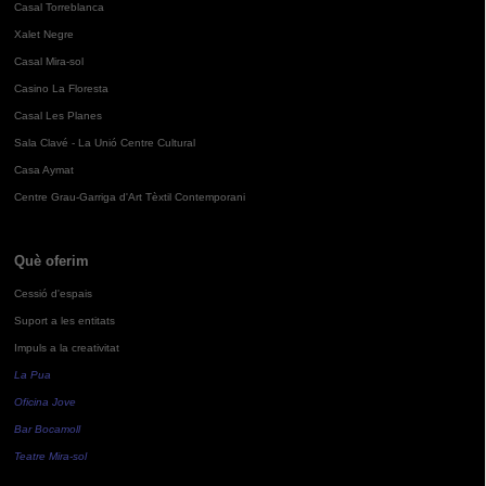
Casal Torreblanca
Xalet Negre
Casal Mira-sol
Casino La Floresta
Casal Les Planes
Sala Clavé - La Unió Centre Cultural
Casa Aymat
Centre Grau-Garriga d'Art Tèxtil Contemporani
Què oferim
Cessió d'espais
Suport a les entitats
Impuls a la creativitat
La Pua
Oficina Jove
Bar Bocamoll
Teatre Mira-sol