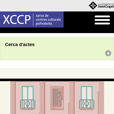
Inici
Agenda
Cerca d'actes