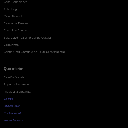
Casal Torreblanca
Xalet Negre
Casal Mira-sol
Casino La Floresta
Casal Les Planes
Sala Clavé - La Unió Centre Cultural
Casa Aymat
Centre Grau-Garriga d'Art Tèxtil Contemporani
Què oferim
Cessió d'espais
Suport a les entitats
Impuls a la creativitat
La Pua
Oficina Jove
Bar Bocamoll
Teatre Mira-sol