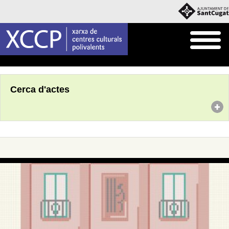
Inici
Agenda
Cerca d'actes