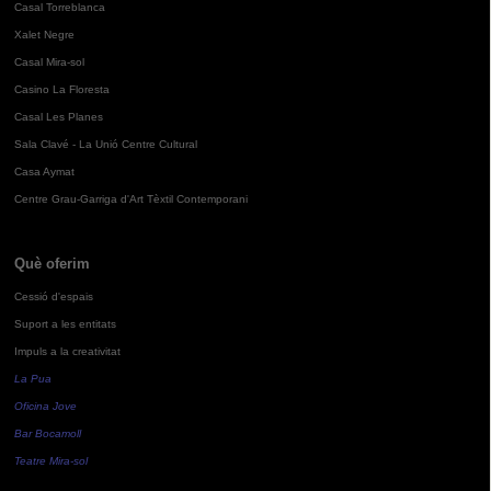
Casal Torreblanca
Xalet Negre
Casal Mira-sol
Casino La Floresta
Casal Les Planes
Sala Clavé - La Unió Centre Cultural
Casa Aymat
Centre Grau-Garriga d'Art Tèxtil Contemporani
Què oferim
Cessió d'espais
Suport a les entitats
Impuls a la creativitat
La Pua
Oficina Jove
Bar Bocamoll
Teatre Mira-sol