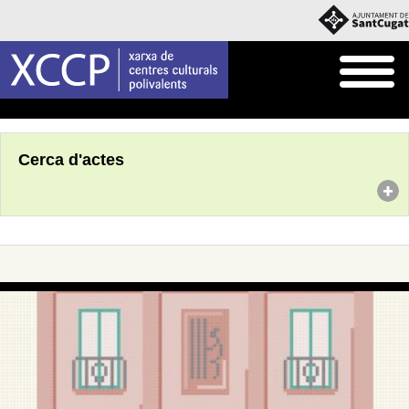
Inici
Agenda
Cerca d'actes