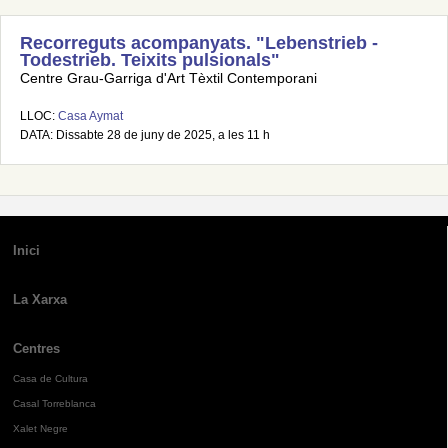
Recorreguts acompanyats. "Lebenstrieb -
Todestrieb. Teixits pulsionals"
Centre Grau-Garriga d'Art Tèxtil Contemporani
LLOC:
Casa Aymat
DATA: Dissabte 28 de juny de 2025, a les 11 h
Inici
La Xarxa
Centres
Casa de Cultura
Casal Torreblanca
Xalet Negre