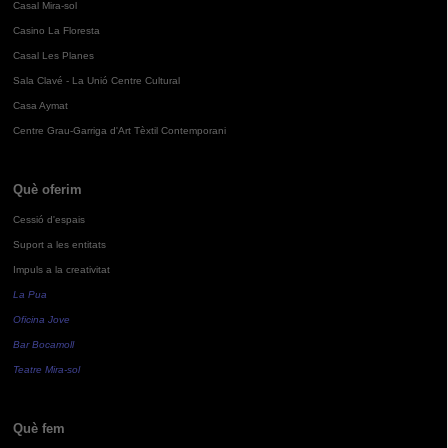
Casal Mira-sol
Casino La Floresta
Casal Les Planes
Sala Clavé - La Unió Centre Cultural
Casa Aymat
Centre Grau-Garriga d'Art Tèxtil Contemporani
Què oferim
Cessió d'espais
Suport a les entitats
Impuls a la creativitat
La Pua
Oficina Jove
Bar Bocamoll
Teatre Mira-sol
Què fem