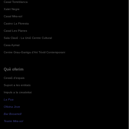
Casal Torreblanca
Xalet Negre
Casal Mira-sol
Casino La Floresta
Casal Les Planes
Sala Clavé - La Unió Centre Cultural
Casa Aymat
Centre Grau-Garriga d'Art Tèxtil Contemporani
Què oferim
Cessió d'espais
Suport a les entitats
Impuls a la creativitat
La Pua
Oficina Jove
Bar Bocamoll
Teatre Mira-sol