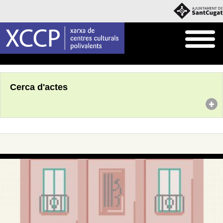
Inici
Agenda
Cerca d'actes