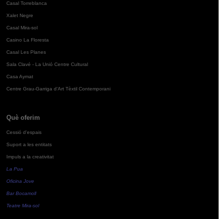
Casal Torreblanca
Xalet Negre
Casal Mira-sol
Casino La Floresta
Casal Les Planes
Sala Clavé - La Unió Centre Cultural
Casa Aymat
Centre Grau-Garriga d'Art Tèxtil Contemporani
Què oferim
Cessió d'espais
Suport a les entitats
Impuls a la creativitat
La Pua
Oficina Jove
Bar Bocamoll
Teatre Mira-sol