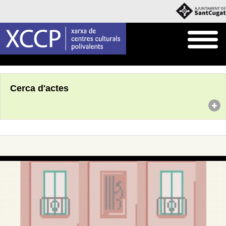
Inici
Agenda
Cerca d'actes