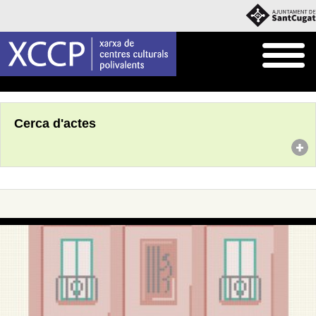
Inici
Agenda
Cerca d'actes