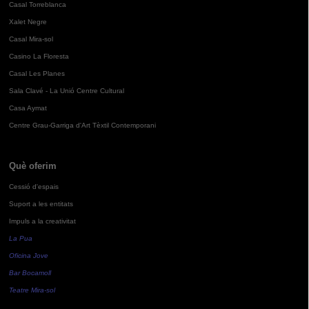
Casal Torreblanca
Xalet Negre
Casal Mira-sol
Casino La Floresta
Casal Les Planes
Sala Clavé - La Unió Centre Cultural
Casa Aymat
Centre Grau-Garriga d'Art Tèxtil Contemporani
Què oferim
Cessió d'espais
Suport a les entitats
Impuls a la creativitat
La Pua
Oficina Jove
Bar Bocamoll
Teatre Mira-sol