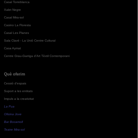
Casal Torreblanca
Xalet Negre
Casal Mira-sol
Casino La Floresta
Casal Les Planes
Sala Clavé - La Unió Centre Cultural
Casa Aymat
Centre Grau-Garriga d'Art Tèxtil Contemporani
Què oferim
Cessió d'espais
Suport a les entitats
Impuls a la creativitat
La Pua
Oficina Jove
Bar Bocamoll
Teatre Mira-sol