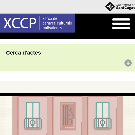
Inici
Agenda
Cerca d'actes