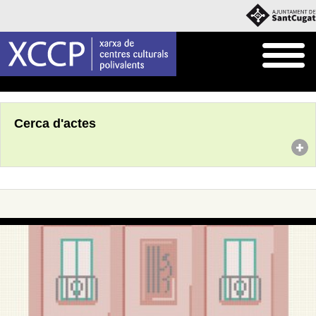
Inici
Agenda
Cerca d'actes