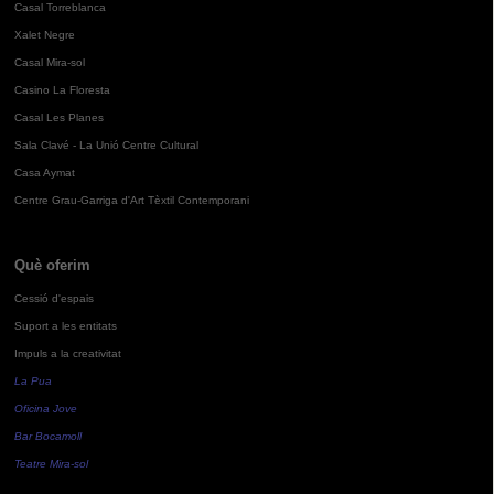
Casal Torreblanca
Xalet Negre
Casal Mira-sol
Casino La Floresta
Casal Les Planes
Sala Clavé - La Unió Centre Cultural
Casa Aymat
Centre Grau-Garriga d'Art Tèxtil Contemporani
Què oferim
Cessió d'espais
Suport a les entitats
Impuls a la creativitat
La Pua
Oficina Jove
Bar Bocamoll
Teatre Mira-sol