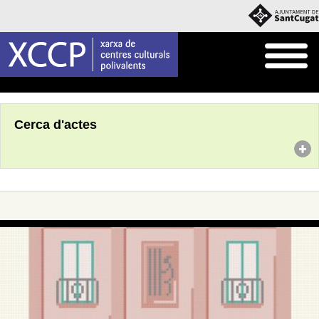
Inici
Agenda
Cerca d'actes