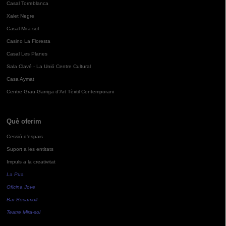
Casal Torreblanca
Xalet Negre
Casal Mira-sol
Casino La Floresta
Casal Les Planes
Sala Clavé - La Unió Centre Cultural
Casa Aymat
Centre Grau-Garriga d'Art Tèxtil Contemporani
Què oferim
Cessió d'espais
Suport a les entitats
Impuls a la creativitat
La Pua
Oficina Jove
Bar Bocamoll
Teatre Mira-sol