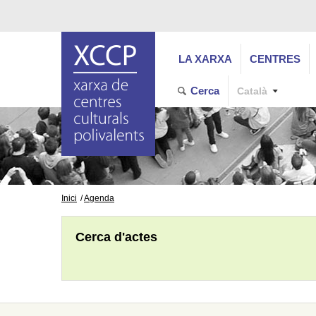
LA XARXA
CENTRES
Cerca
Català
Inici
Agenda
Cerca d'actes