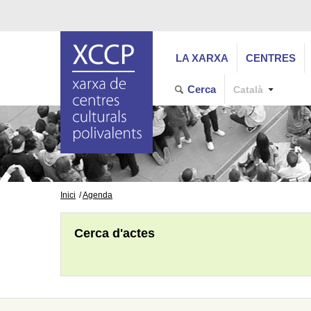
LA XARXA
CENTRES
Cerca
Català
Inici
Agenda
Cerca d'actes