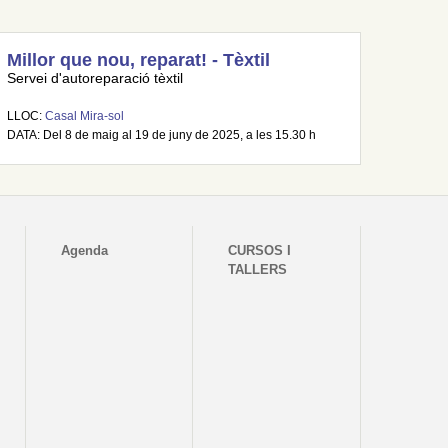
Millor que nou, reparat! - Tèxtil
Servei d'autoreparació tèxtil
LLOC:
Casal Mira-sol
DATA: Del 8 de maig al 19 de juny de 2025, a les 15.30 h
Agenda
CURSOS I
TALLERS