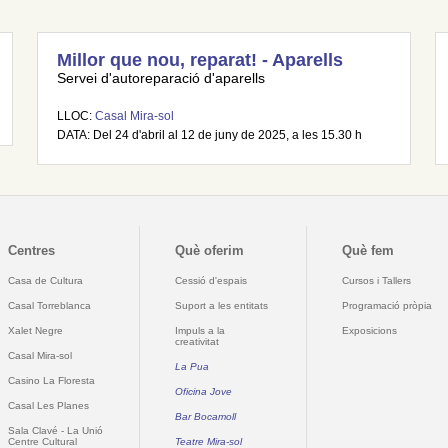
Millor que nou, reparat! - Aparells
Servei d'autoreparació d'aparells
LLOC:
Casal Mira-sol
DATA: Del 24 d'abril al 12 de juny de 2025, a les 15.30 h
Centres
Què oferim
Què fem
Casa de Cultura
Cessió d'espais
Cursos i Tallers
Casal Torreblanca
Suport a les entitats
Programació pròpia
Xalet Negre
Impuls a la
Exposicions
creativitat
Casal Mira-sol
La Pua
Casino La Floresta
Oficina Jove
Casal Les Planes
Bar Bocamoll
Sala Clavé - La Unió
Centre Cultural
Teatre Mira-sol