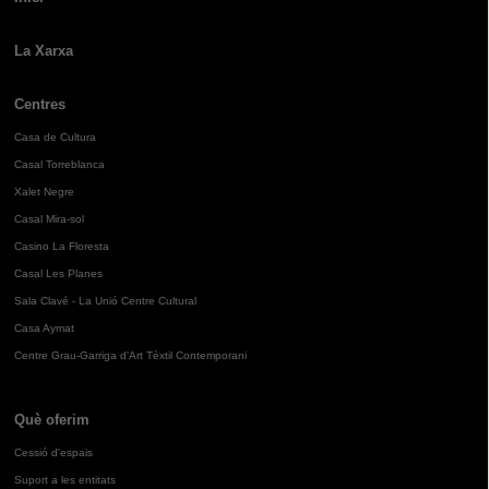
La Xarxa
Centres
Casa de Cultura
Casal Torreblanca
Xalet Negre
Casal Mira-sol
Casino La Floresta
Casal Les Planes
Sala Clavé - La Unió Centre Cultural
Casa Aymat
Centre Grau-Garriga d'Art Tèxtil Contemporani
Què oferim
Cessió d'espais
Suport a les entitats