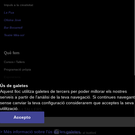
Impuls a la creativitat
La Pua
Oficina Jove
Bar Bocamoll
Teatre Mira-sol
Què fem
Cursos i Tallers
Programació pròpia
Exposicions
Ús de galetes
Aquest lloc utilitza galetes de tercers per poder millorar els nostres
Agenda
serveis a partir de l'anàlisi de la teva navegació. Si continues navegant
sense canviar la teva configuració considerarem que acceptes la seva
utilització.
CURSOS I TALLERS
Accepto
> Més informació sobre l'ús de les galetes
Subscriu-te al butlletí