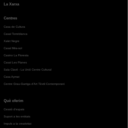
La Xarxa
Centres
Casa de Cultura
Casal Torreblanca
Xalet Negre
Casal Mira-sol
Casino La Floresta
Casal Les Planes
Sala Clavé - La Unió Centre Cultural
Casa Aymat
Centre Grau-Garriga d'Art Tèxtil Contemporani
Què oferim
Cessió d'espais
Suport a les entitats
Impuls a la creativitat