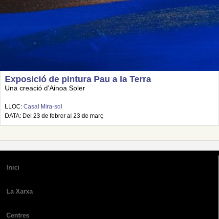
Exposició de pintura Pau a la Terra
Una creació d’Ainoa Soler
LLOC:
Casal Mira-sol
DATA: Del 23 de febrer al 23 de març
Inici
La Xarxa
Centres