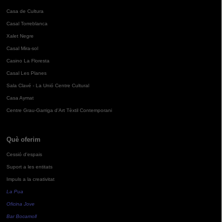
Casa de Cultura
Casal Torreblanca
Xalet Negre
Casal Mira-sol
Casino La Floresta
Casal Les Planes
Sala Clavé - La Unió Centre Cultural
Casa Aymat
Centre Grau-Garriga d'Art Tèxtil Contemporani
Què oferim
Cessió d'espais
Suport a les entitats
Impuls a la creativitat
La Pua
Oficina Jove
Bar Bocamoll