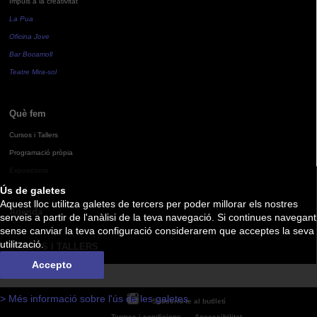
Impuls a la creativitat
La Pua
Oficina Jove
Bar Bocamoll
Teatre Mira-sol
Què fem
Cursos i Tallers
Programació pròpia
Exposicions
Ús de galetes
Aquest lloc utilitza galetes de tercers per poder millorar els nostres
Agenda
serveis a partir de l'anàlisi de la teva navegació. Si continues navegant
sense canviar la teva configuració considerarem que acceptes la seva
utilització.
CURSOS I TALLERS
Accepto
> Més informació sobre l'ús de les galetes
Subscriu-te al butlletí
Termes i condicions
Accessibilitat