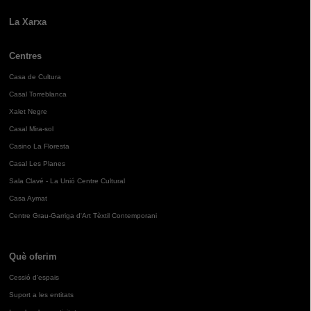
La Xarxa
Centres
Casa de Cultura
Casal Torreblanca
Xalet Negre
Casal Mira-sol
Casino La Floresta
Casal Les Planes
Sala Clavé - La Unió Centre Cultural
Casa Aymat
Centre Grau-Garriga d'Art Tèxtil Contemporani
Què oferim
Cessió d'espais
Suport a les entitats