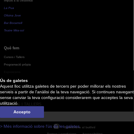
Impuls a la creativitat
La Pua
Oficina Jove
Bar Bocamoll
Teatre Mira-sol
Què fem
Cursos i Tallers
Programació pròpia
Exposicions
Ús de galetes
Aquest lloc utilitza galetes de tercers per poder millorar els nostres
Agenda
serveis a partir de l'anàlisi de la teva navegació. Si continues navegant
sense canviar la teva configuració considerarem que acceptes la seva
utilització.
CURSOS I TALLERS
Accepto
> Més informació sobre l'ús de les galetes
Subscriu-te al butlletí
Termes i condicions
Accessibilitat