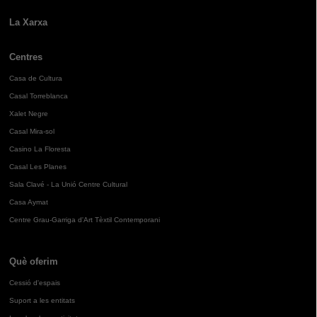
La Xarxa
Centres
Casa de Cultura
Casal Torreblanca
Xalet Negre
Casal Mira-sol
Casino La Floresta
Casal Les Planes
Sala Clavé - La Unió Centre Cultural
Casa Aymat
Centre Grau-Garriga d'Art Tèxtil Contemporani
Què oferim
Cessió d'espais
Suport a les entitats