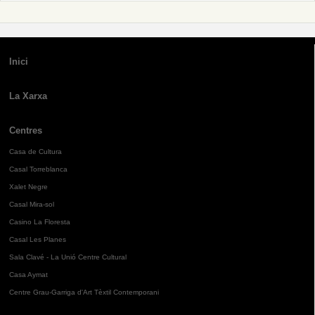
Inici
La Xarxa
Centres
Casa de Cultura
Casal Torreblanca
Xalet Negre
Casal Mira-sol
Casino La Floresta
Casal Les Planes
Sala Clavé - La Unió Centre Cultural
Casa Aymat
Centre Grau-Garriga d'Art Tèxtil Contemporani