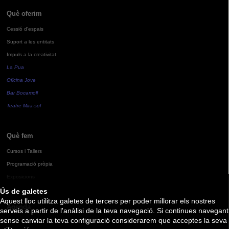
Què oferim
Cessió d'espais
Suport a les entitats
Impuls a la creativitat
La Pua
Oficina Jove
Bar Bocamoll
Teatre Mira-sol
Què fem
Cursos i Tallers
Programació pròpia
Exposicions
Ús de galetes
Aquest lloc utilitza galetes de tercers per poder millorar els nostres
Agenda
serveis a partir de l'anàlisi de la teva navegació. Si continues navegant
sense canviar la teva configuració considerarem que acceptes la seva