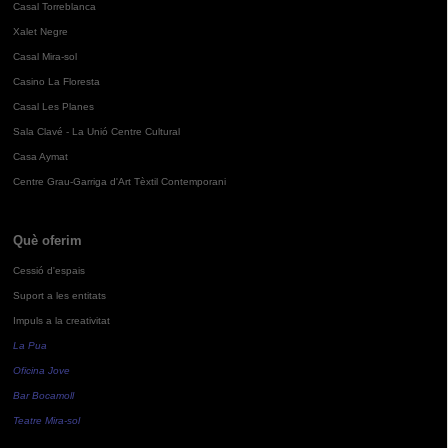
Casal Torreblanca
Xalet Negre
Casal Mira-sol
Casino La Floresta
Casal Les Planes
Sala Clavé - La Unió Centre Cultural
Casa Aymat
Centre Grau-Garriga d'Art Tèxtil Contemporani
Què oferim
Cessió d'espais
Suport a les entitats
Impuls a la creativitat
La Pua
Oficina Jove
Bar Bocamoll
Teatre Mira-sol