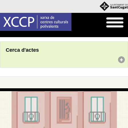
Inici
Agenda
Cerca d'actes