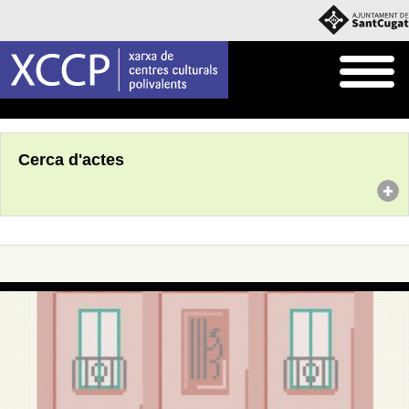
Inici
Agenda
Cerca d'actes