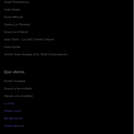
Casal Torreblanca
Xalet Negre
Casal Mira-sol
Casino La Floresta
Casal Les Planes
Sala Clavé - La Unió Centre Cultural
Casa Aymat
Centre Grau-Garriga d'Art Tèxtil Contemporani
Què oferim
Cessió d'espais
Suport a les entitats
Impuls a la creativitat
La Pua
Oficina Jove
Bar Bocamoll
Teatre Mira-sol