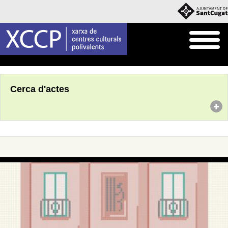
Inici
Agenda
Cerca d'actes