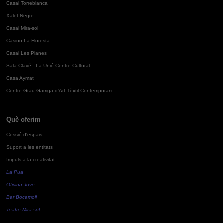
Casal Torreblanca
Xalet Negre
Casal Mira-sol
Casino La Floresta
Casal Les Planes
Sala Clavé - La Unió Centre Cultural
Casa Aymat
Centre Grau-Garriga d'Art Tèxtil Contemporani
Què oferim
Cessió d'espais
Suport a les entitats
Impuls a la creativitat
La Pua
Oficina Jove
Bar Bocamoll
Teatre Mira-sol