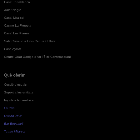
Casal Torreblanca
Xalet Negre
Casal Mira-sol
Casino La Floresta
Casal Les Planes
Sala Clavé - La Unió Centre Cultural
Casa Aymat
Centre Grau-Garriga d'Art Tèxtil Contemporani
Què oferim
Cessió d'espais
Suport a les entitats
Impuls a la creativitat
La Pua
Oficina Jove
Bar Bocamoll
Teatre Mira-sol