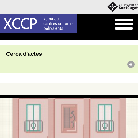
Inici
Agenda
Cerca d'actes