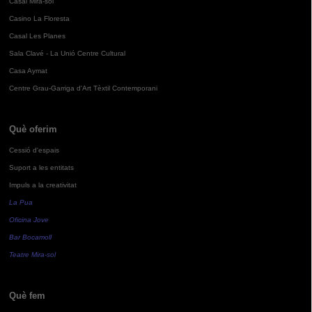
Casal Mira-sol
Casino La Floresta
Casal Les Planes
Sala Clavé - La Unió Centre Cultural
Casa Aymat
Centre Grau-Garriga d'Art Tèxtil Contemporani
Què oferim
Cessió d'espais
Suport a les entitats
Impuls a la creativitat
La Pua
Oficina Jove
Bar Bocamoll
Teatre Mira-sol
Què fem