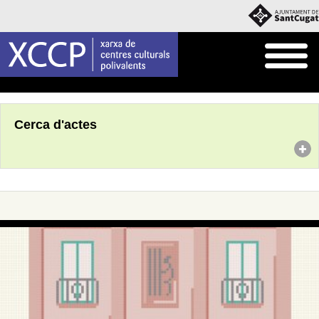
Inici
Agenda
Cerca d'actes