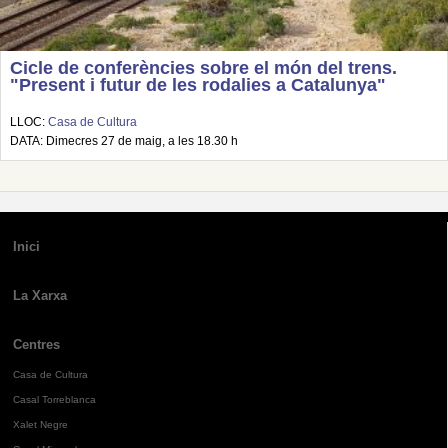
Cicle de conferències sobre el món del trens.
"Present i futur de les rodalies a Catalunya"
LLOC:
Casa de Cultura
DATA: Dimecres 27 de maig, a les 18.30 h
Inici
La Xarxa
Centres
Casa de Cultura
Casal Torreblanca
Xalet Negre