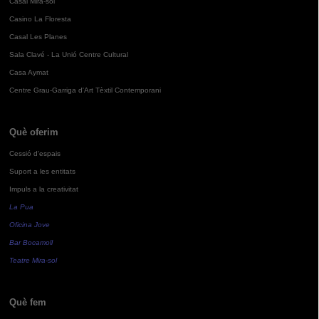
Casal Mira-sol
Casino La Floresta
Casal Les Planes
Sala Clavé - La Unió Centre Cultural
Casa Aymat
Centre Grau-Garriga d'Art Tèxtil Contemporani
Què oferim
Cessió d'espais
Suport a les entitats
Impuls a la creativitat
La Pua
Oficina Jove
Bar Bocamoll
Teatre Mira-sol
Què fem