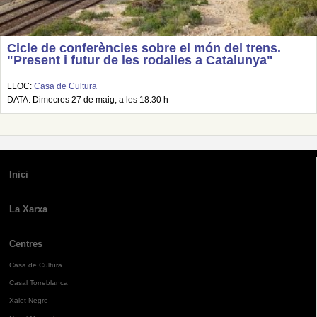
Cicle de conferències sobre el món del trens.
"Present i futur de les rodalies a Catalunya"
LLOC:
Casa de Cultura
DATA: Dimecres 27 de maig, a les 18.30 h
Inici
La Xarxa
Centres
Casa de Cultura
Casal Torreblanca
Xalet Negre