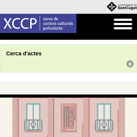
Inici
Agenda
Cerca d'actes