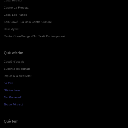
Casal Mira-sol
Casino La Floresta
Casal Les Planes
Sala Clavé - La Unió Centre Cultural
Casa Aymat
Centre Grau-Garriga d'Art Tèxtil Contemporani
Què oferim
Cessió d'espais
Suport a les entitats
Impuls a la creativitat
La Pua
Oficina Jove
Bar Bocamoll
Teatre Mira-sol
Què fem