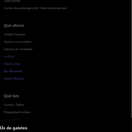
Casa Aymat
Centre Grau-Garriga d'Art Tèxtil Contemporani
Què oferim
Cessió d'espais
Suport a les entitats
Impuls a la creativitat
La Pua
Oficina Jove
Bar Bocamoll
Teatre Mira-sol
Què fem
Cursos i Tallers
Programació pròpia
Exposicions
Ús de galetes