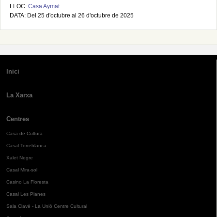
LLOC:
Casa Aymat
DATA: Del 25 d'octubre al 26 d'octubre de 2025
Inici
La Xarxa
Centres
Casa de Cultura
Casal Torreblanca
Xalet Negre
Casal Mira-sol
Casino La Floresta
Casal Les Planes
Sala Clavé - La Unió Centre Cultural