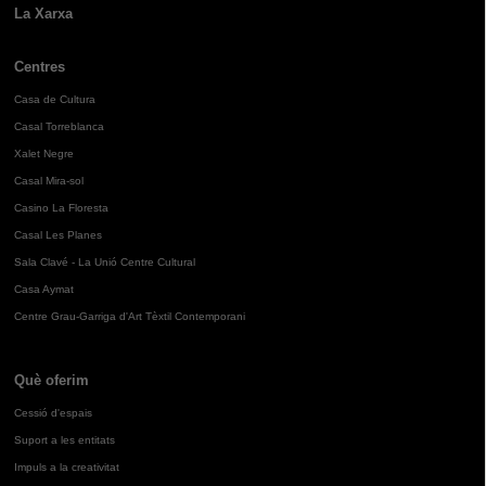
La Xarxa
Centres
Casa de Cultura
Casal Torreblanca
Xalet Negre
Casal Mira-sol
Casino La Floresta
Casal Les Planes
Sala Clavé - La Unió Centre Cultural
Casa Aymat
Centre Grau-Garriga d'Art Tèxtil Contemporani
Què oferim
Cessió d'espais
Suport a les entitats
Impuls a la creativitat