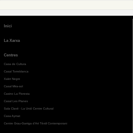
Inici
La Xarxa
Centres
Casa de Cultura
Casal Torreblanca
Xalet Negre
Casal Mira-sol
Casino La Floresta
Casal Les Planes
Sala Clavé - La Unió Centre Cultural
Casa Aymat
Centre Grau-Garriga d'Art Tèxtil Contemporani