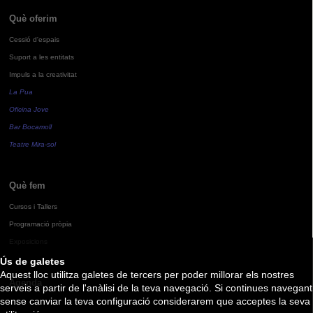
Què oferim
Cessió d'espais
Suport a les entitats
Impuls a la creativitat
La Pua
Oficina Jove
Bar Bocamoll
Teatre Mira-sol
Què fem
Cursos i Tallers
Programació pròpia
Exposicions
Ús de galetes
Aquest lloc utilitza galetes de tercers per poder millorar els nostres
Agenda
serveis a partir de l'anàlisi de la teva navegació. Si continues navegant
sense canviar la teva configuració considerarem que acceptes la seva