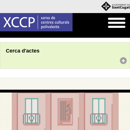
Inici
Agenda
Cerca d'actes