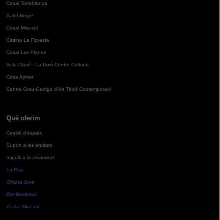
Casal Torreblanca
Xalet Negre
Casal Mira-sol
Casino La Floresta
Casal Les Planes
Sala Clavé - La Unió Centre Cultural
Casa Aymat
Centre Grau-Garriga d'Art Tèxtil Contemporani
Què oferim
Cessió d'espais
Suport a les entitats
Impuls a la creativitat
La Pua
Oficina Jove
Bar Bocamoll
Teatre Mira-sol