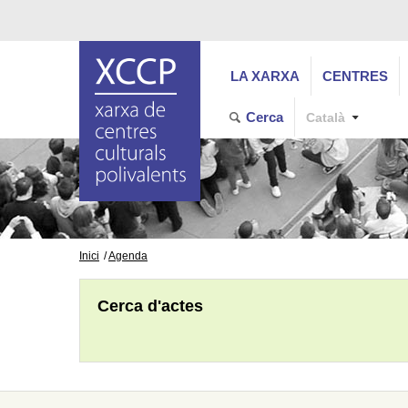
LA XARXA
CENTRES
Cerca
Català
Inici
Agenda
Cerca d'actes