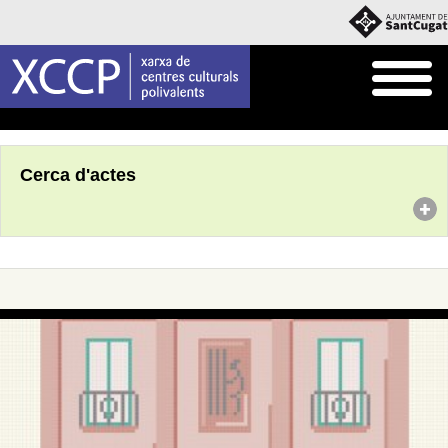
Inici
Agenda
Cerca d'actes