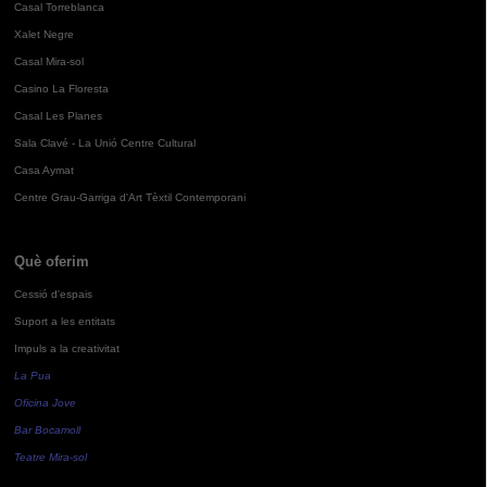
Casal Torreblanca
Xalet Negre
Casal Mira-sol
Casino La Floresta
Casal Les Planes
Sala Clavé - La Unió Centre Cultural
Casa Aymat
Centre Grau-Garriga d'Art Tèxtil Contemporani
Què oferim
Cessió d'espais
Suport a les entitats
Impuls a la creativitat
La Pua
Oficina Jove
Bar Bocamoll
Teatre Mira-sol