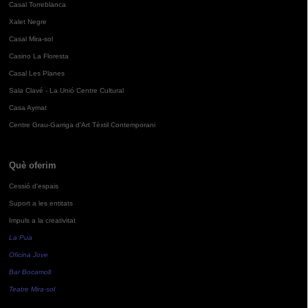
Casal Torreblanca
Xalet Negre
Casal Mira-sol
Casino La Floresta
Casal Les Planes
Sala Clavé - La Unió Centre Cultural
Casa Aymat
Centre Grau-Garriga d'Art Tèxtil Contemporani
Què oferim
Cessió d'espais
Suport a les entitats
Impuls a la creativitat
La Pua
Oficina Jove
Bar Bocamoll
Teatre Mira-sol