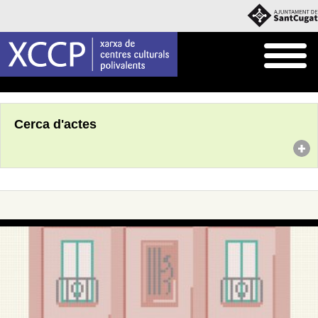
Inici
Agenda
Cerca d'actes