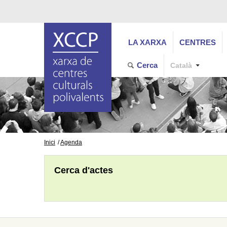
LA XARXA
CENTRES
Cerca
Català
Inici
Agenda
Cerca d'actes